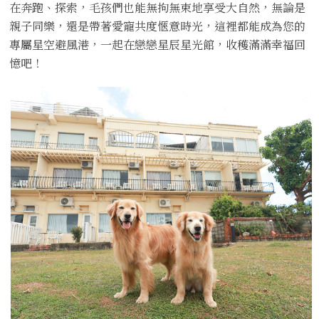
在奔跑、探索，毛孩們也能無拘無束地享受大自然，無論是
親子同樂，還是帶著愛寵共度愜意時光，這裡都能成為您的
專屬星空避風港，一起在戀戀星辰星光館，收穫滿滿幸福回
憶吧！