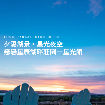
Skip
to
content
ＬＯＶＥＳＴＡＲＬＡＫＥＳＩＤＥ ＨＯＴＥＬ
夕陽湖景・星光夜空
戀戀星辰湖畔莊園—星光館